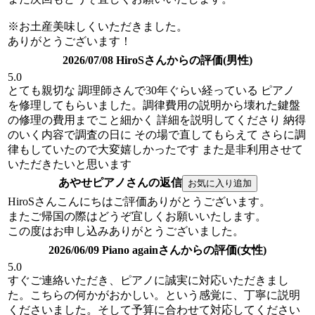
※お土産美味しくいただきました。
ありがとうございます！
2026/07/08 HiroSさんからの評価(男性)
5.0
とても親切な 調理師さんで30年ぐらい経っている ピアノ
を修理してもらいました。調律費用の説明から壊れた鍵盤
の修理の費用までこと細かく 詳細を説明してくださり 納得
のいく内容で調査の日に その場で直してもらえて さらに調
律もしていたので大変嬉しかったです また是非利用させて
いただきたいと思います
あやせピアノさんの返信
HiroSさんこんにちはご評価ありがとうございます。
またご帰国の際はどうぞ宜しくお願いいたします。
この度はお申し込みありがとうございました。
2026/06/09 Piano againさんからの評価(女性)
5.0
すぐご連絡いただき、ピアノに誠実に対応いただきまし
た。こちらの何かがおかしい。という感覚に、丁寧に説明
くださいました。そして予算に合わせて対応してください