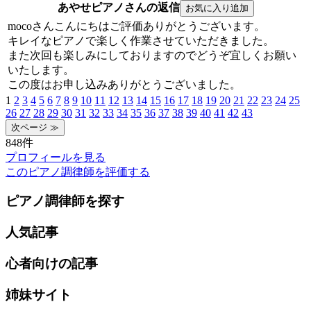
あやせピアノさんの返信
mocoさんこんにちはご評価ありがとうございます。
キレイなピアノで楽しく作業させていただきました。
また次回も楽しみにしておりますのでどうぞ宜しくお願い
いたします。
この度はお申し込みありがとうございました。
1
2
3
4
5
6
7
8
9
10
11
12
13
14
15
16
17
18
19
20
21
22
23
24
25
26
27
28
29
30
31
32
33
34
35
36
37
38
39
40
41
42
43
848件
プロフィールを見る
このピアノ調律師を評価する
ピアノ調律師を探す
人気記事
心者向けの記事
姉妹サイト