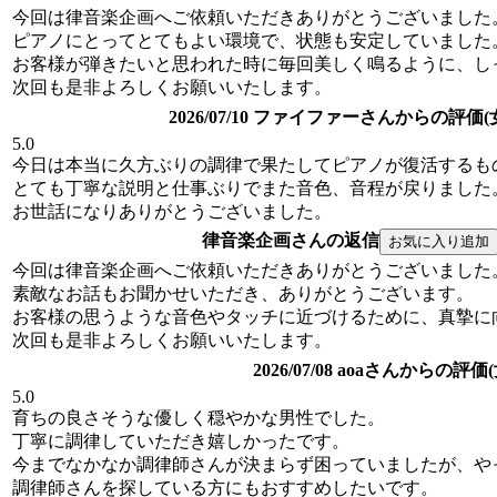
今回は律音楽企画へご依頼いただきありがとうございました
ピアノにとってとてもよい環境で、状態も安定していました
お客様が弾きたいと思われた時に毎回美しく鳴るように、し
次回も是非よろしくお願いいたします。
2026/07/10 ファイファーさんからの評価(
5.0
今日は本当に久方ぶりの調律で果たしてピアノが復活するも
とても丁寧な説明と仕事ぶりでまた音色、音程が戻りました
お世話になりありがとうございました。
律音楽企画さんの返信
今回は律音楽企画へご依頼いただきありがとうございました
素敵なお話もお聞かせいただき、ありがとうございます。
お客様の思うような音色やタッチに近づけるために、真摯に
次回も是非よろしくお願いいたします。
2026/07/08 aoaさんからの評価
5.0
育ちの良さそうな優しく穏やかな男性でした。
丁寧に調律していただき嬉しかったです。
今までなかなか調律師さんが決まらず困っていましたが、や
調律師さんを探している方にもおすすめしたいです。