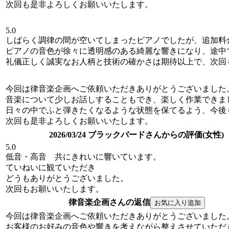
次回も是非よろしくお願いいたします。
5.0
しばらく調律の間が空いてしまったピアノでしたが、追加料
ピアノの音色が徐々に透明感のある綺麗な響きになり、途中
礼儀正しく誠実なお人柄と技術の確かさは期待以上で、次回
今回は律音楽企画へご依頼いただきありがとうございました
音楽について少しお話しすることもでき、楽しく作業できま
日々の中でふと弾きたくなるような状態を保てるよう、今後
次回も是非よろしくお願いいたします。
2026/03/24 ブラックバードさんからの評価(女性)
5.0
低音・高音 共にきれいに響いています。
ていねいに観ていただき
どうもありがとうございました。
次回もお願いいたします。
律音楽企画さんの返信
今回は律音楽企画へご依頼いただきありがとうございました
お客様のお好みの音色や響きを考えながら整えさせていただ