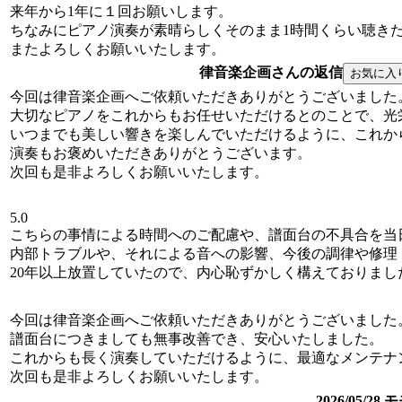
来年から1年に１回お願いします。
ちなみにピアノ演奏が素晴らしくそのまま1時間くらい聴き
またよろしくお願いいたします。
律音楽企画さんの返信
今回は律音楽企画へご依頼いただきありがとうございました
大切なピアノをこれからもお任せいただけるとのことで、光
いつまでも美しい響きを楽しんでいただけるように、これか
演奏もお褒めいただきありがとうございます。
次回も是非よろしくお願いいたします。
5.0
こちらの事情による時間へのご配慮や、譜面台の不具合を当
内部トラブルや、それによる音への影響、今後の調律や修理
20年以上放置していたので、内心恥ずかしく構えておりま
今回は律音楽企画へご依頼いただきありがとうございました
譜面台につきましても無事改善でき、安心いたしました。
これからも長く演奏していただけるように、最適なメンテナ
次回も是非よろしくお願いいたします。
2026/05/