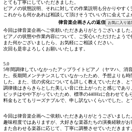
とても丁寧にしていただきました。
ピアノの状態説明、それに対しての作業説明も分かりやすく
これからも何かあれば相談して頂けそうでいい方に会えてよ
律音楽企画さんの返信
今回は律音楽企画へご依頼いただきありがとうございました
ピアノの状態や作業内容について、ご安心いただけたようで
また何かございましたら、お気軽にご相談ください。
次回も是非よろしくお願いいたします。
5.0
5年間調律していなかったアップライトピアノ（ヤマハ、消
た。長期間メンテナンスしていなかったため、予想よりも時
した。また、弦の劣化についても詳しく教えていただき、と
調律後はきらきらとした美しい音に仕上がったと感じであり
ピッチはやや下がっていたため、標準の440Hzに合わせても
料金もとてもリーズナブルで、申し訳ないくらいでした。と
今回は律音楽企画へご依頼いただきありがとうございました
趣味程度ではありますが、大好きな楽器たちの演奏経験がお
また合わせる楽器に応じて、丁寧に調整させていただきます